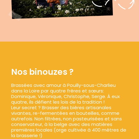
Nos binouzes ?
Brassées avec amour à Pouilly-sous-Charlieu
dans la Loire par quatre frères et sœurs:
Dominique, Véronique, Christophe, Serge. À eux
quatre, ils défient les lois de la tradition !
Leur secret ? Brasser des bières artisanales
vivantes, re-fermentées en bouteilles, comme
autrefois. Non filtrées, non pasteurisées et sans
conservateur, à la belge avec des matières
premières locales (orge cultivée à 400 mètres de
la brasserie !)