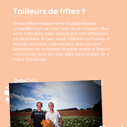
Tailleurs de frites ?
Si nos frites maison sont aussi belles et
croustillantes ce n’est pas dû au hasard ! Elles
sont cultivées avec amour par nos différents
producteurs. À Lyon, nous faisons confiance à
Nicolas et Lionel, cultivateurs dans la Loire.
Épluchées et coupées chaque matin à l’heure
ou maman dort encore, elles sont cuites en 2
bains à la Belge !